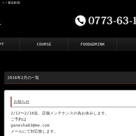
鯨」へ！宴会歓迎
PT
COURSE
FOOD&DRINK
2016年2月の一覧
お知らせ
2/12〜2/16迄、店舗メンテナンスの為お休みします。
ご予約は
ganesha83@me.com
メールにて対応致します。