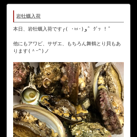
岩牡蠣入荷
本日、岩牡蠣入荷です╭( ･ㅂ･)و ̑̑ ｸﾞｯ !＂
他にもアワビ、サザエ、もちろん舞鶴とり貝もあ
ります(＾ｰ^)ノ