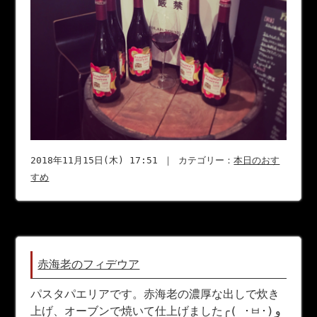
2018年11月15日(木) 17:51 ｜ カテゴリー：
本日のおす
すめ
赤海老のフィデウア
パスタパエリアです。赤海老の濃厚な出しで炊き
上げ、オーブンで焼いて仕上げました╭( ･ㅂ･)و