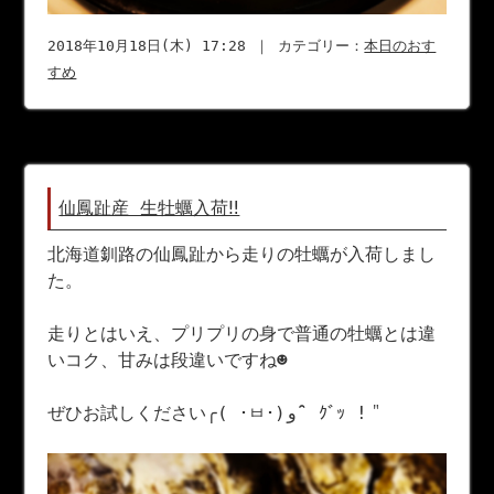
2018年10月18日(木) 17:28 ｜ カテゴリー：
本日のおす
すめ
仙鳳趾産 生牡蠣入荷‼︎
北海道釧路の仙鳳趾から走りの牡蠣が入荷しまし
た。
走りとはいえ、プリプリの身で普通の牡蠣とは違
いコク、甘みは段違いですね☻
ぜひお試しください╭( ･ㅂ･)و ̑̑ ｸﾞｯ !＂