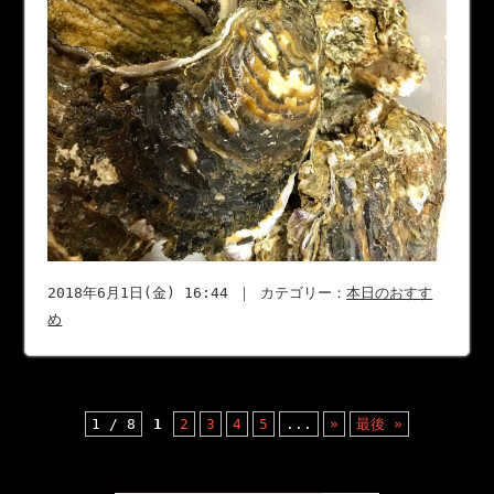
2018年6月1日(金) 16:44 ｜ カテゴリー：
本日のおすす
め
1 / 8
1
2
3
4
5
...
»
最後 »