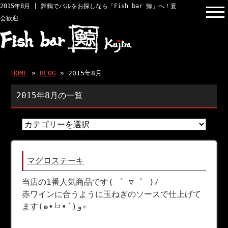
2015年8月 | 舞鶴でバルをお探しなら「Fish bar 鯨」へ！宴
会歓迎
HOME
»
BLOG
» 2015年8月
2015年8月の一覧
マグロステーキ
当店の1番人気商品です( ´ ▽ ` )ﾉ
赤ワインに合うように玉ねぎのソースで仕上げて
ます(๑•̀ㅂ•́)و✧