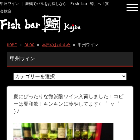
甲州ワイン | 舞鶴でバルをお探しなら「Fish bar 鯨」へ！宴
会歓迎
HOME
»
BLOG
»
本日のおすすめ
» 甲州ワイン
甲州ワイン
夏にぴったりな微炭酸ワイン入荷しました！コピ
ーは夏和飲！キンキンに冷やしてます( ´ ▽ `
)ﾉ